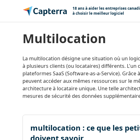
Passer au contenu
18 ans à aider les entreprises canad
à choisir le meilleur logiciel
multilocation
La multilocation désigne une situation où un logici
à plusieurs clients (ou locataires) différents. L'u
plateformes SaaS (Software-as-a-Service). Grâce 
peuvent accéder aux mêmes ressources sur le même
architecture à locataire unique. Une telle archite
mesures de sécurité des données supplémentaire
multilocation : ce que les pe
doivent savoir